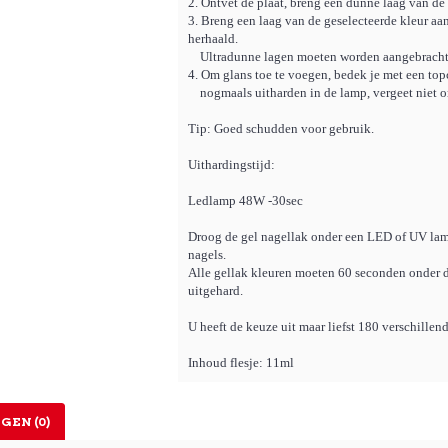
2. Ontvet de plaat, breng een dunne laag van de 
3. Breng een laag van de geselecteerde kleur a
herhaald.
Ultradunne lagen moeten worden aangebracht
4. Om glans toe te voegen, bedek je met een topc
nogmaals uitharden in de lamp, vergeet niet o
Tip: Goed schudden voor gebruik.
Uithardingstijd:
Ledlamp 48W -30sec
Droog de gel nagellak onder een LED of UV lam
nagels.
Alle gellak kleuren moeten 60 seconden onder
uitgehard.
U heeft de keuze uit maar liefst 180 verschillen
Inhoud flesje: 11ml
GEN (0)