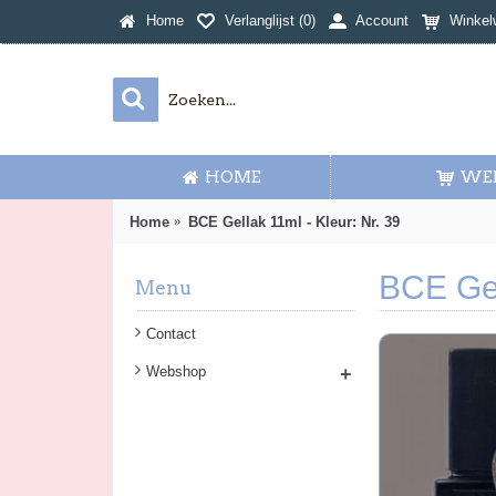
Home
Verlanglijst (
0
)
Account
Winkel
HOME
WE
Home
BCE Gellak 11ml - Kleur: Nr. 39
BCE Gel
Menu
Contact
Webshop
+