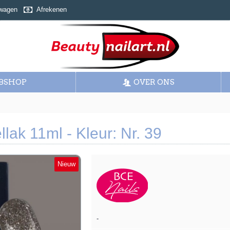
wagen
Afrekenen
BSHOP
OVER ONS
lak 11ml - Kleur: Nr. 39
Nieuw
-