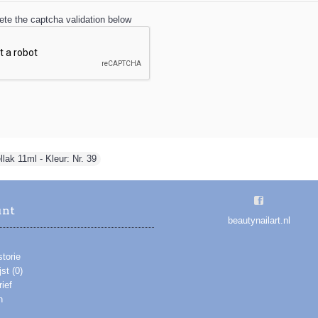
te the captcha validation below
lak 11ml - Kleur: Nr. 39
unt
beautynailart.nl
storie
jst (
0
)
ief
n