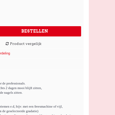
BESTELLEN
Product vergelijk
rdeling
r de professionals.
chts 2 dagen mooi blijft zitten,
de nagels zitten.
riemen e.d, bijv. met een freesmachine of vijl,
 de geselecteerde gradatie)