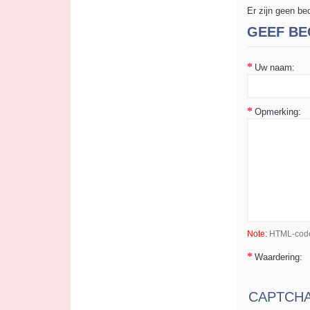
Er zijn geen be
GEEF BE
Uw naam:
Opmerking:
Note:
HTML-code 
Waardering:
S
CAPTCH