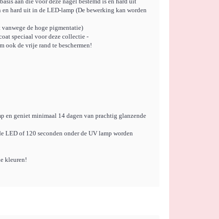
basis aan die voor deze nagel bestemd is en hard uit
an en hard uit in de LED-lamp (De bewerking kan worden
 vanwege de hoge pigmentatie)
oat speciaal voor deze collectie -
m ook de vrije rand te beschermen!
p en geniet minimaal 14 dagen van prachtig glanzende
 de LED of 120 seconden onder de UV lamp worden
de kleuren!