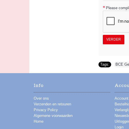
Please comple
VERDER
Tags:
BCE Gel
Info
Acco
Over ons
Account
Verzenden en retouren
Bestelhi
Privacy Policy
Verlangli
Algemene voorwaarden
Nieuwsbr
Home
Uitlogge
Login