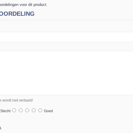
oordelingen voor dit product.
OORDELING
wordt niet vertaald!
lecht
Goed
A