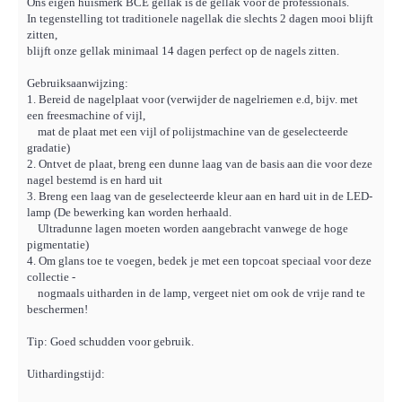
Ons eigen huismerk BCE gellak is dé gellak voor de professionals.
In tegenstelling tot traditionele nagellak die slechts 2 dagen mooi blijft
zitten,
blijft onze gellak minimaal 14 dagen perfect op de nagels zitten.
Gebruiksaanwijzing:
1. Bereid de nagelplaat voor (verwijder de nagelriemen e.d, bijv. met
een freesmachine of vijl,
mat de plaat met een vijl of polijstmachine van de geselecteerde
gradatie)
2. Ontvet de plaat, breng een dunne laag van de basis aan die voor deze
nagel bestemd is en hard uit
3. Breng een laag van de geselecteerde kleur aan en hard uit in de LED-
lamp (De bewerking kan worden herhaald.
Ultradunne lagen moeten worden aangebracht vanwege de hoge
pigmentatie)
4. Om glans toe te voegen, bedek je met een topcoat speciaal voor deze
collectie -
nogmaals uitharden in de lamp, vergeet niet om ook de vrije rand te
beschermen!
Tip: Goed schudden voor gebruik.
Uithardingstijd: