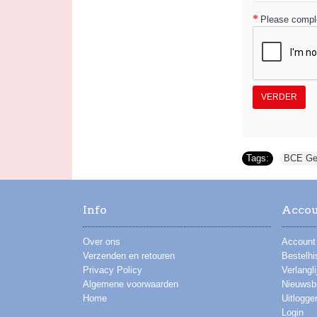
Please comple
VERDER
Tags:
BCE Gel
Info
Acco
Over ons
Account
Verzenden en retouren
Bestelhi
Privacy Policy
Verlangli
Algemene voorwaarden
Nieuwsbr
Home
Uitlogge
Login