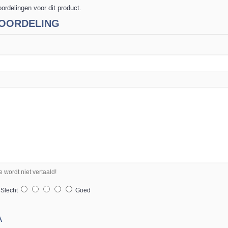
oordelingen voor dit product.
OORDELING
wordt niet vertaald!
lecht
Goed
A