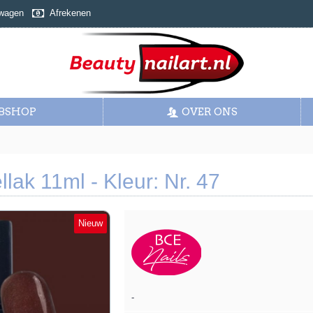
wagen
Afrekenen
BSHOP
OVER ONS
lak 11ml - Kleur: Nr. 47
Nieuw
-