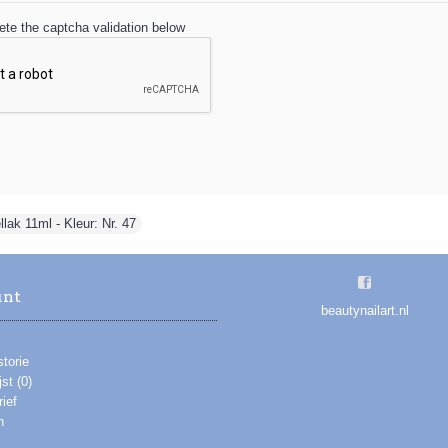
te the captcha validation below
lak 11ml - Kleur: Nr. 47
unt
beautynailart.nl
storie
jst (
0
)
ief
n