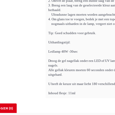
2. Ontvet de plaat, breng een dunne laag van de 
3. Breng een laag van de geselecteerde kleur a
herhaald.
Ultradunne lagen moeten worden aangebracht
4. Om glans toe te voegen, bedek je met een topc
nogmaals uitharden in de lamp, vergeet niet o
Tip: Goed schudden voor gebruik.
Uithardingstijd:
Ledlamp 48W -30sec
Droog de gel nagellak onder een LED of UV lam
nagels.
Alle gellak kleuren moeten 60 seconden onder
uitgehard.
U heeft de keuze uit maar liefst 180 verschillen
Inhoud flesje: 11ml
GEN (0)