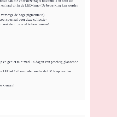
basis aan die voor deze nagel bestemd is en hard uit
an en hard uit in de LED-lamp (De bewerking kan worden
 vanwege de hoge pigmentatie)
oat speciaal voor deze collectie -
m ook de vrije rand te beschermen!
p en geniet minimaal 14 dagen van prachtig glanzende
 de LED of 120 seconden onder de UV lamp worden
de kleuren!