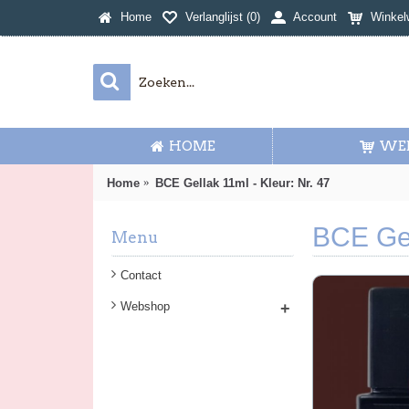
Home
Verlanglijst (
0
)
Account
Winkel
HOME
WE
Home
BCE Gellak 11ml - Kleur: Nr. 47
BCE Gel
Menu
Contact
Webshop
+