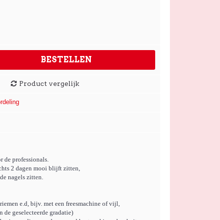
BESTELLEN
Product vergelijk
rdeling
r de professionals.
chts 2 dagen mooi blijft zitten,
de nagels zitten.
riemen e.d, bijv. met een freesmachine of vijl,
 de geselecteerde gradatie)