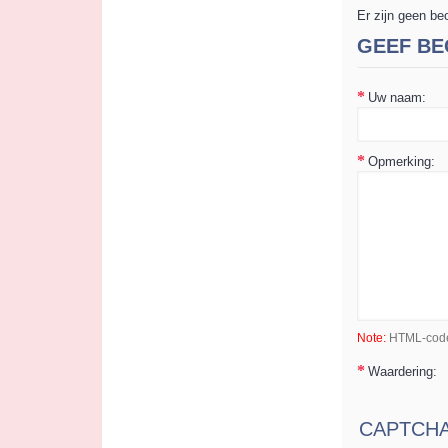
Er zijn geen be
GEEF BE
Uw naam:
Opmerking:
Note:
HTML-code 
Waardering:
S
CAPTCH