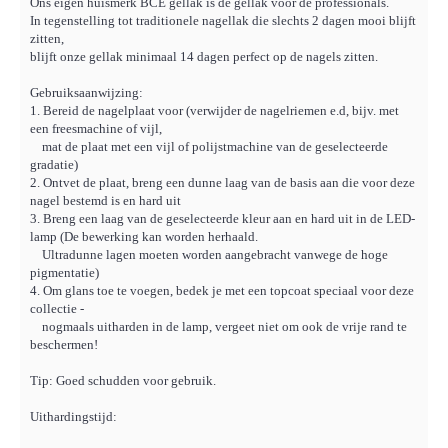
Ons eigen huismerk BCE gellak is dé gellak voor de professionals.
In tegenstelling tot traditionele nagellak die slechts 2 dagen mooi blijft
zitten,
blijft onze gellak minimaal 14 dagen perfect op de nagels zitten.
Gebruiksaanwijzing:
1. Bereid de nagelplaat voor (verwijder de nagelriemen e.d, bijv. met
een freesmachine of vijl,
mat de plaat met een vijl of polijstmachine van de geselecteerde
gradatie)
2. Ontvet de plaat, breng een dunne laag van de basis aan die voor deze
nagel bestemd is en hard uit
3. Breng een laag van de geselecteerde kleur aan en hard uit in de LED-
lamp (De bewerking kan worden herhaald.
Ultradunne lagen moeten worden aangebracht vanwege de hoge
pigmentatie)
4. Om glans toe te voegen, bedek je met een topcoat speciaal voor deze
collectie -
nogmaals uitharden in de lamp, vergeet niet om ook de vrije rand te
beschermen!
Tip: Goed schudden voor gebruik.
Uithardingstijd: