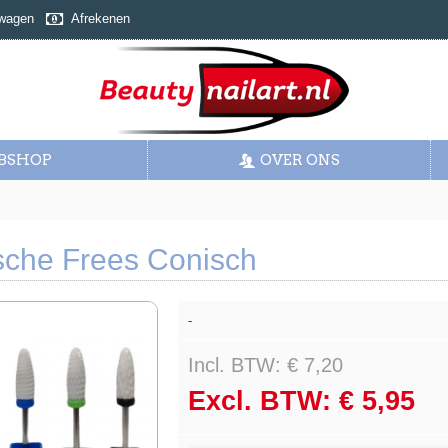
wagen
Afrekenen
BSHOP
OVER ONS
che Frees Conisch
-
Incl. BTW: € 7,20
Excl. BTW: € 5,95