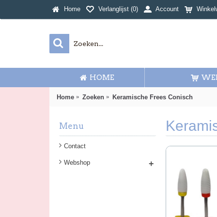
Home
Verlanglijst (
0
)
Account
Winkel
HOME
WE
Home
Zoeken
Keramische Frees Conisch
Keramis
Menu
Contact
Webshop
+