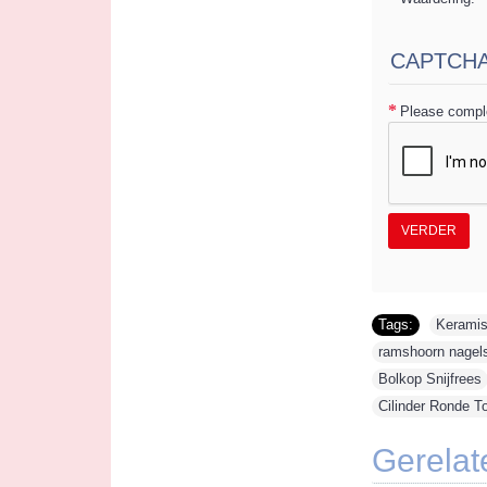
S
CAPTCH
Please comple
VERDER
Tags:
Keramis
ramshoorn nagel
Bolkop Snijfrees
Cilinder Ronde T
Gerelat