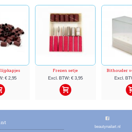
lijpkapjes
Frezen setje
Bithouder vo
: € 2,95
Excl. BTW: € 3,95
Excl. BT
unt
beautynailart.nl