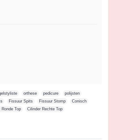
elstyliste
,
orthese
,
pedicure
,
polijsten
,
ls
,
Fissuur Spits
,
Fissuur Stomp
,
Conisch
,
 Ronde Top
,
Cilinder Rechte Top
,