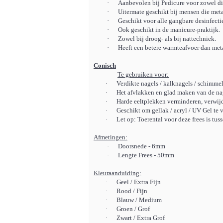
·
Aanbevolen bij Pedicure voor zowel dia
·
Uitermate geschikt bij mensen die meta
·
Geschikt voor alle gangbare desinfectie
·
Ook geschikt in de manicure-praktijk.
·
Zowel bij droog- als bij nattechniek.
·
Heeft een betere warmteafvoer dan meta
Conisch
Te gebruiken voor:
·
Verdikte nagels / kalknagels / schimme
·
Het afvlakken en glad maken van de na
·
Harde eeltplekken verminderen, verwij
·
Geschikt om gellak / acryl / UV Gel te 
·
Let op: Toerental voor deze frees is tu
Afmetingen:
·
Doorsnede - 6mm
·
Lengte Frees - 50mm
Kleuraanduiding:
·
Geel / Extra Fijn
·
Rood / Fijn
·
Blauw / Medium
·
Groen / Grof
·
Zwart / Extra Grof