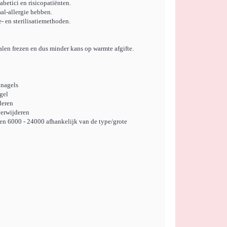
betici en risicopatiënten.
al-allergie hebben.
- en sterilisatiemethoden.
len frezen en dus minder kans op warmte afgifte.
lnagels
gel
deren
verwijderen
ssen 6000 - 24000 afhankelijk van de type/grote