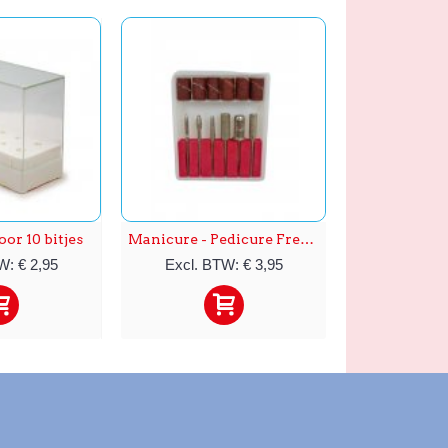
or 10 bitjes
Manicure - Pedicure Frezen Set YQ-MTTZ-004
W: € 2,95
Excl. BTW: € 3,95