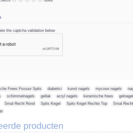
lecht
Goed
A
te the captcha validation below
che Frees Fissuur Spits
,
diabetici
,
kunst nagels
,
mycose nagels
,
nag
s
,
schimmelnagels
,
gellak
,
acryl nagels
,
keramische frees
,
gelnage
,
Smal Recht Rond
,
Spits Kegel
,
Spits Kegel Rechte Top
,
Smal Recht
op
eerde producten