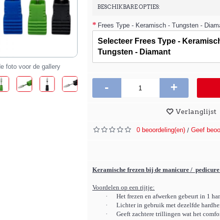
BESCHIKBARE OPTIES:
Frees Type - Keramisch - Tungsten - Diam
Selecteer Frees Type - Keramisch
Tungsten - Diamant
e foto voor de gallery
-
+
Verlanglijst
0 beoordeling(en)
Geef beoo
/
Keramische frezen bij de manicure / pedicur
Voordelen op een rijtje:
·
Het frezen en afwerken gebeurt in 1 ha
·
Lichter in gebruik met dezelfde hardhei
·
Geeft zachtere trillingen wat het comfor