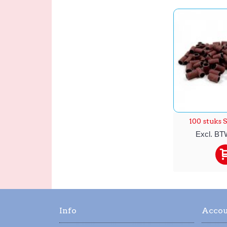
100 stuks S
Excl. BTW
Info
Acco