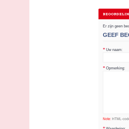
BEOORDELIN
Er zijn geen be
GEEF BE
Uw naam:
Opmerking:
Note:
HTML-code 
Waardering: