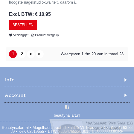
hoogste nagelstudiokwaliteit, daarom i..
Excl. BTW: € 10,95
BESTELLEN
Verlanglijst
Product vergelijk
1
2
>
>|
Weergeven 1 t/m 20 van in totaal 28
Info
Account
beautynailart.nl
Beautynailart.nl • Magelhaenstraat 21 • 7825 VL Emmen • Tel: (0591) 63 23
39 • KvK 62319655 • BTW NL854765220B01 / BE0600983393RP