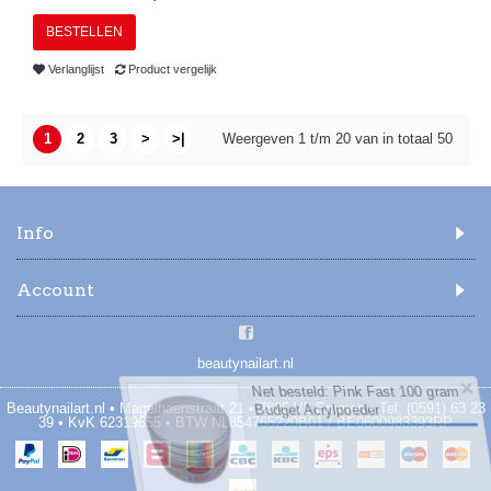
BESTELLEN
Verlanglijst
Product vergelijk
1
2
3
>
>|
Weergeven 1 t/m 20 van in totaal 50
Info
Account
beautynailart.nl
Beautynailart.nl • Magelhaenstraat 21 • 7825 VL Emmen • Tel: (0591) 63 23
39 • KvK 62319655 • BTW NL854765220B01 / BE0600983393RP