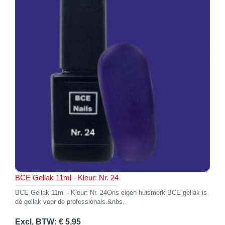
BCE Gellak 11ml - Kleur: Nr. 24
BCE Gellak 11ml - Kleur: Nr. 24Ons eigen huismerk BCE gellak is
dé gellak voor de professionals.&nbs..
Excl. BTW: € 5,95