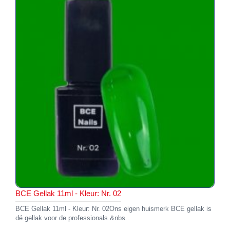
BCE Gellak 11ml - Kleur: Nr. 02
BCE Gellak 11ml - Kleur: Nr. 02Ons eigen huismerk BCE gellak is
dé gellak voor de professionals.&nbs..