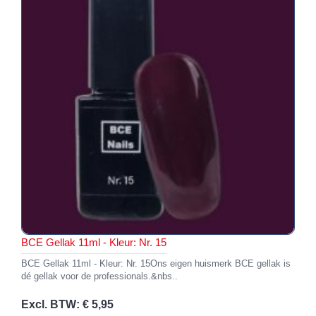
BCE Gellak 11ml - Kleur: Nr. 15
BCE Gellak 11ml - Kleur: Nr. 15Ons eigen huismerk BCE gellak is
dé gellak voor de professionals.&nbs..
Excl. BTW: € 5,95