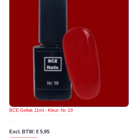
BCE Gellak 11ml - Kleur: Nr. 19
..
Excl. BTW: € 5,95