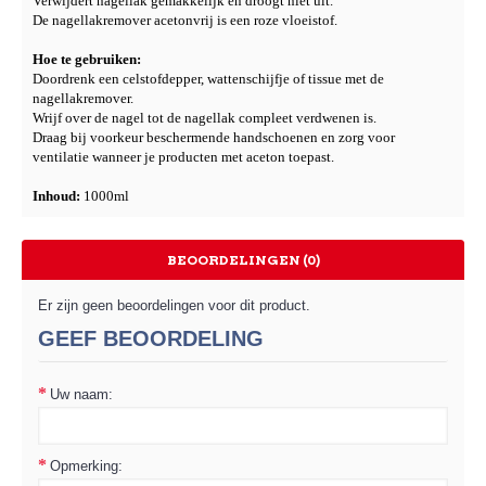
Verwijdert nagellak gemakkelijk en droogt niet uit.
De nagellakremover acetonvrij is een roze vloeistof.
Hoe te gebruiken:
Doordrenk een celstofdepper, wattenschijfje of tissue met de
nagellakremover.
Wrijf over de nagel tot de nagellak compleet verdwenen is.
Draag bij voorkeur beschermende handschoenen en zorg voor
ventilatie wanneer je producten met aceton toepast.
Inhoud:
1000ml
BEOORDELINGEN (0)
Er zijn geen beoordelingen voor dit product.
GEEF BEOORDELING
Uw naam:
Opmerking: