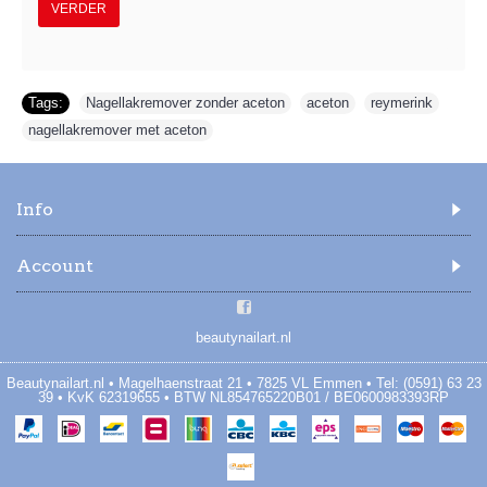
VERDER
Tags:
Nagellakremover zonder aceton
,
aceton
,
reymerink
,
nagellakremover met aceton
Info
Account
beautynailart.nl
Beautynailart.nl • Magelhaenstraat 21 • 7825 VL Emmen • Tel: (0591) 63 23
39 • KvK 62319655 • BTW NL854765220B01 / BE0600983393RP